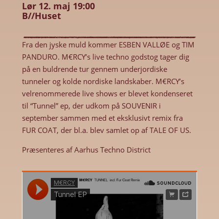
Lør 12. maj 19:00
B//Huset
Fra den jyske muld kommer ESBEN VALLØE og TIM
PANDURO. M€RCY’s live techno godstog tager dig
på en buldrende tur gennem underjordiske
tunneler og kolde nordiske landskaber. M€RCY’s
velrenommerede live shows er blevet kondenseret
til “Tunnel” ep, der udkom på SOUVENIR i
september sammen med et eksklusivt remix fra
FUR COAT, der bl.a. blev samlet op af TALE OF US.
Præsenteres af Aarhus Techno District