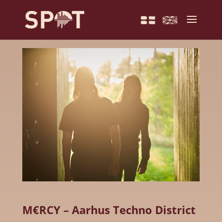
M€RCY – Aarhus Techno District