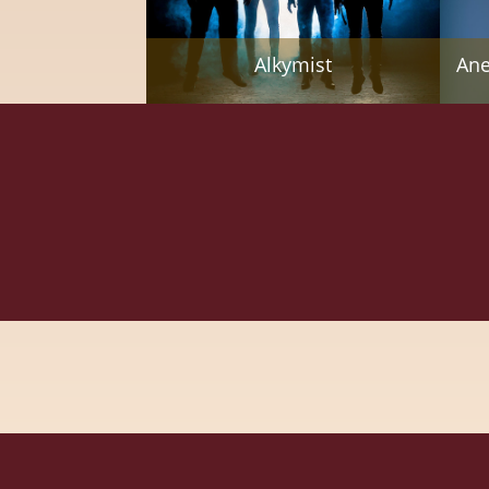
Alkymist
Ane
Artifact Collective