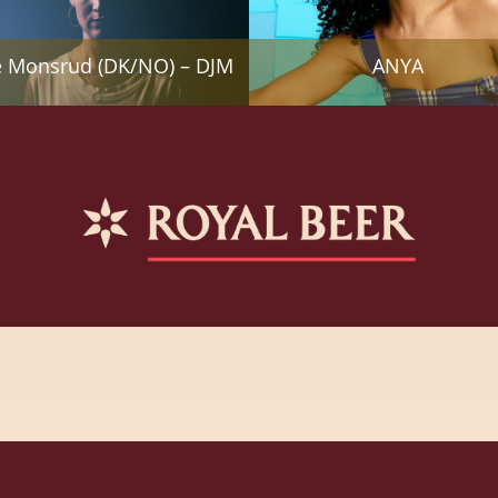
 Monsrud (DK/NO) – DJM
ANYA
Artifact Collective –
Asbjørn
ROYALTIES