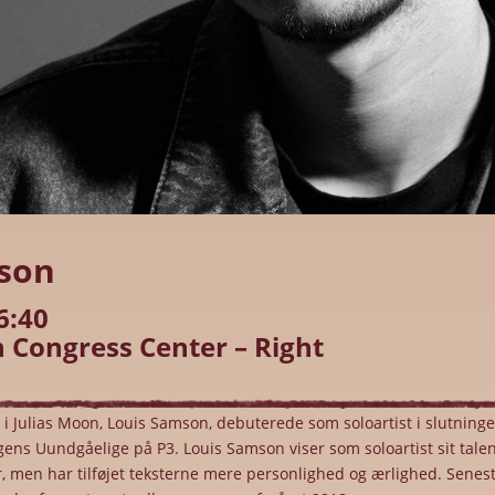
son
6:40
 Congress Center – Right
r i Julias Moon, Louis Samson, debuterede som soloartist i slutning
Ugens Uundgåelige på P3. Louis Samson viser som soloartist sit talent
men har tilføjet teksterne mere personlighed og ærlighed. Senest