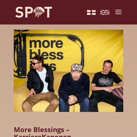
More Blessings –
KarriereKanonen