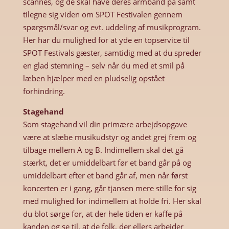
scannes, og de skal have deres armbånd på samt
tilegne sig viden om SPOT Festivalen gennem
spørgsmål/svar og evt. uddeling af musikprogram.
Her har du mulighed for at yde en topservice til
SPOT Festivals gæster, samtidig med at du spreder
en glad stemning – selv når du med et smil på
læben hjælper med en pludselig opstået
forhindring.
Stagehand
Som stagehand vil din primære arbejdsopgave
være at slæbe musikudstyr og andet grej frem og
tilbage mellem A og B. Indimellem skal det gå
stærkt, det er umiddelbart før et band går på og
umiddelbart efter et band går af, men når først
koncerten er i gang, går tjansen mere stille for sig
med mulighed for indimellem at holde fri. Her skal
du blot sørge for, at der hele tiden er kaffe på
kanden og se til, at de folk, der ellers arbejder