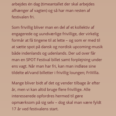
arbejdes én dag (timeantallet der skal arbejdes
afhænger af vagten) og så har man resten af
festivalen fri.
Som frivillig bliver man en del af et kollektiv af
engagerede og uundværlige frivillige, der virkelig
formår at få tingene til at lette – og som er med til
at sætte spot på dansk og nordisk upcoming-musik
både indenlands og udenlands. Der ud over får
man en SPOT Festival billet samt forplejning under
ens vagt. Når man har fri, kan man indløse sine
tildelte øl/vand billetter i frivillig loungen; FriVilla.
Mange bliver bidt af det og vender tilbage år efter
år, men vi kan altid bruge flere frivillige. Alle
interesserede opfordres hermed til gøre
opmærksom på sig selv – dog skal man være fyldt
17 år ved festivalens start.