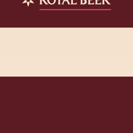
Bestyrelse og årsrapporter
Vedtægter
Målaftale med Statens Kunstfond 2017-2019
Cookie- og privatlivspolitik
Kontakt